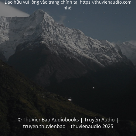
Đạo hữu vui lòng vào trang chính tại
https://thuvienaudio.com
nhé!
© ThuVienBao Audiobooks | Truyện Audio |
truyen.thuvienbao | thuvienaudio 2025