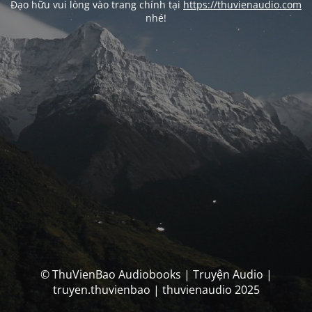
Đạo hữu vui lòng vào trang chính tại
https://thuvienaudio.com
nhé!
© ThuVienBao Audiobooks | Truyện Audio |
truyen.thuvienbao | thuvienaudio 2025