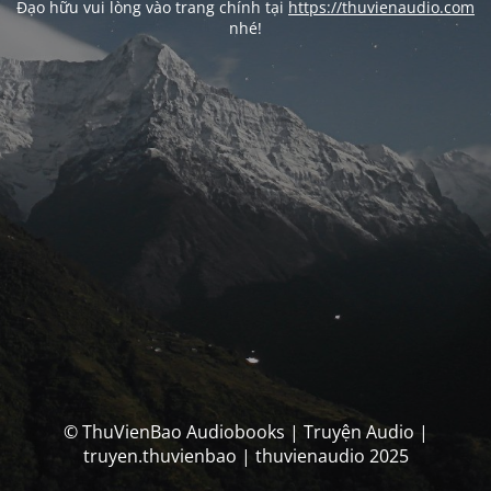
Đạo hữu vui lòng vào trang chính tại
https://thuvienaudio.com
nhé!
© ThuVienBao Audiobooks | Truyện Audio |
truyen.thuvienbao | thuvienaudio 2025