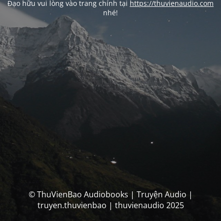
Đạo hữu vui lòng vào trang chính tại
https://thuvienaudio.com
nhé!
© ThuVienBao Audiobooks | Truyện Audio |
truyen.thuvienbao | thuvienaudio 2025