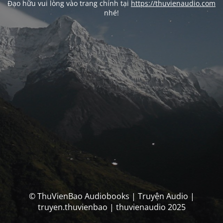
Đạo hữu vui lòng vào trang chính tại
https://thuvienaudio.com
nhé!
© ThuVienBao Audiobooks | Truyện Audio |
truyen.thuvienbao | thuvienaudio 2025