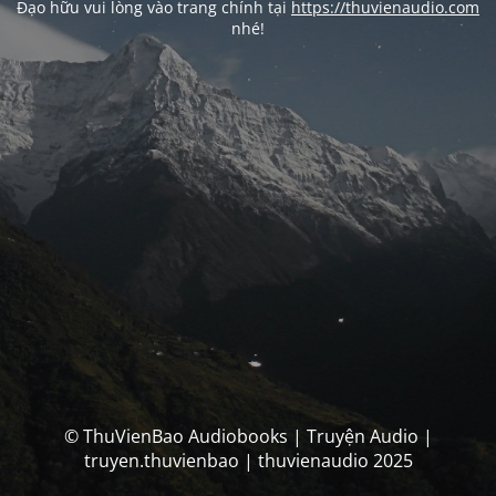
Đạo hữu vui lòng vào trang chính tại
https://thuvienaudio.com
nhé!
© ThuVienBao Audiobooks | Truyện Audio |
truyen.thuvienbao | thuvienaudio 2025