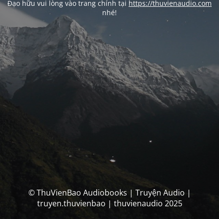
Đạo hữu vui lòng vào trang chính tại
https://thuvienaudio.com
nhé!
© ThuVienBao Audiobooks | Truyện Audio |
truyen.thuvienbao | thuvienaudio 2025