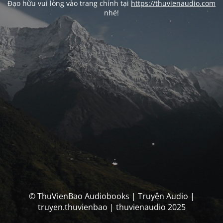
Đạo hữu vui lòng vào trang chính tại
https://thuvienaudio.com
nhé!
© ThuVienBao Audiobooks | Truyện Audio |
truyen.thuvienbao | thuvienaudio 2025