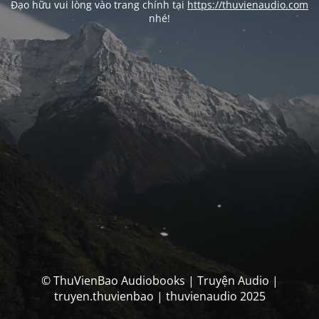
Đạo hữu vui lòng vào trang chính tại
https://thuvienaudio.com
nhé!
© ThuVienBao Audiobooks | Truyện Audio |
truyen.thuvienbao | thuvienaudio 2025