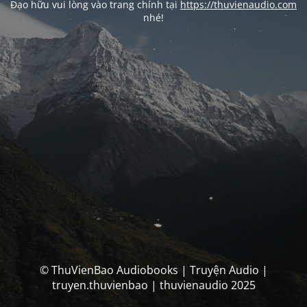
Đạo hữu vui lòng vào trang chính tại
https://thuvienaudio.com
nhé!
© ThuVienBao Audiobooks | Truyện Audio |
truyen.thuvienbao | thuvienaudio 2025