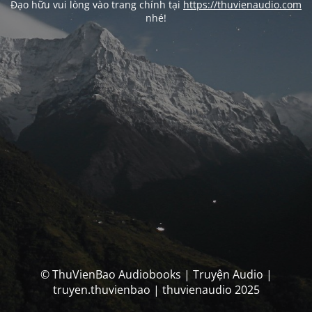
Đạo hữu vui lòng vào trang chính tại
https://thuvienaudio.com
nhé!
© ThuVienBao Audiobooks | Truyện Audio |
truyen.thuvienbao | thuvienaudio 2025