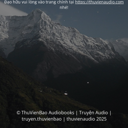
Đạo hữu vui lòng vào trang chính tại
https://thuvienaudio.com
nhé!
© ThuVienBao Audiobooks | Truyện Audio |
truyen.thuvienbao | thuvienaudio 2025