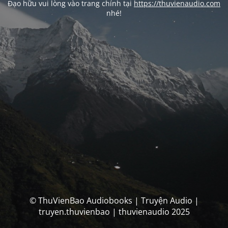
Đạo hữu vui lòng vào trang chính tại
https://thuvienaudio.com
nhé!
© ThuVienBao Audiobooks | Truyện Audio |
truyen.thuvienbao | thuvienaudio 2025