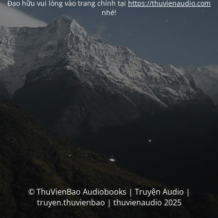
Đạo hữu vui lòng vào trang chính tại
https://thuvienaudio.com
nhé!
© ThuVienBao Audiobooks | Truyện Audio |
truyen.thuvienbao | thuvienaudio 2025