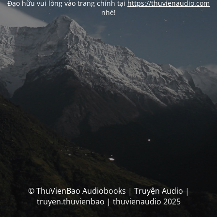
Đạo hữu vui lòng vào trang chính tại
https://thuvienaudio.com
nhé!
© ThuVienBao Audiobooks | Truyện Audio |
truyen.thuvienbao | thuvienaudio 2025