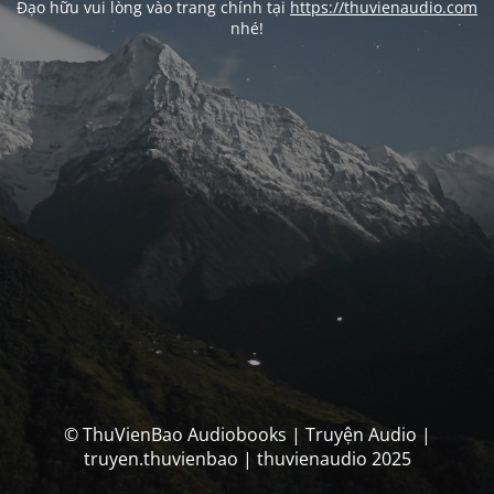
Đạo hữu vui lòng vào trang chính tại
https://thuvienaudio.com
nhé!
© ThuVienBao Audiobooks | Truyện Audio |
truyen.thuvienbao | thuvienaudio 2025