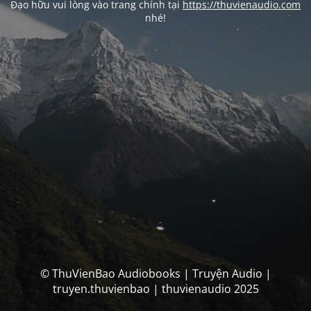
Đạo hữu vui lòng vào trang chính tại
https://thuvienaudio.com
nhé!
© ThuVienBao Audiobooks | Truyện Audio |
truyen.thuvienbao | thuvienaudio 2025