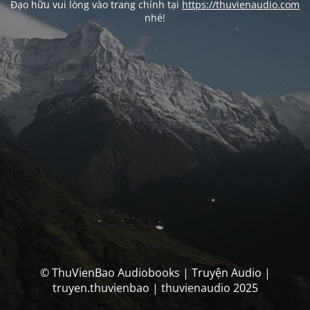
Đạo hữu vui lòng vào trang chính tại
https://thuvienaudio.com
nhé!
© ThuVienBao Audiobooks | Truyện Audio |
truyen.thuvienbao | thuvienaudio 2025