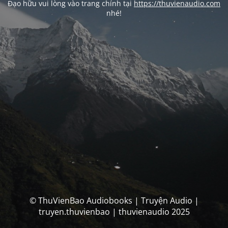
Đạo hữu vui lòng vào trang chính tại
https://thuvienaudio.com
nhé!
© ThuVienBao Audiobooks | Truyện Audio |
truyen.thuvienbao | thuvienaudio 2025