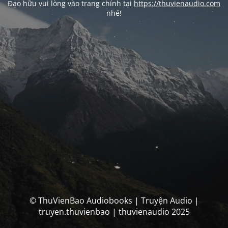
Đạo hữu vui lòng vào trang chính tại
https://thuvienaudio.com
nhé!
© ThuVienBao Audiobooks | Truyện Audio |
truyen.thuvienbao | thuvienaudio 2025