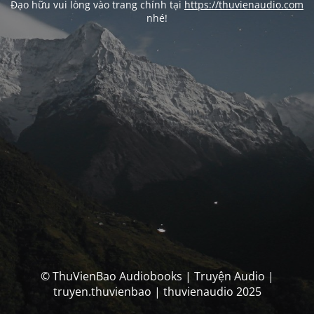
Đạo hữu vui lòng vào trang chính tại
https://thuvienaudio.com
nhé!
© ThuVienBao Audiobooks | Truyện Audio |
truyen.thuvienbao | thuvienaudio 2025