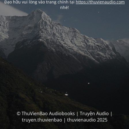
Đạo hữu vui lòng vào trang chính tại
https://thuvienaudio.com
nhé!
© ThuVienBao Audiobooks | Truyện Audio |
truyen.thuvienbao | thuvienaudio 2025