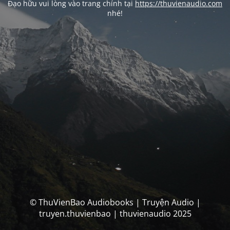
Đạo hữu vui lòng vào trang chính tại
https://thuvienaudio.com
nhé!
© ThuVienBao Audiobooks | Truyện Audio |
truyen.thuvienbao | thuvienaudio 2025