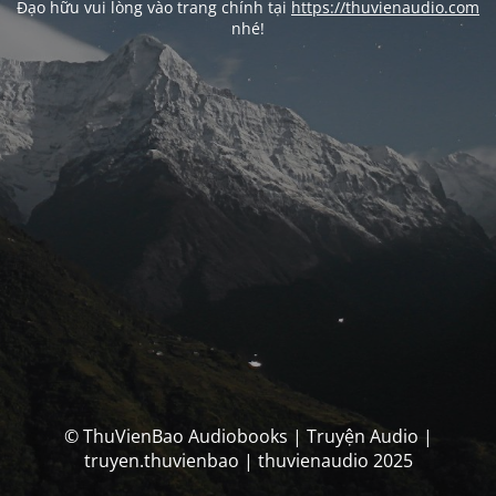
Đạo hữu vui lòng vào trang chính tại
https://thuvienaudio.com
nhé!
© ThuVienBao Audiobooks | Truyện Audio |
truyen.thuvienbao | thuvienaudio 2025