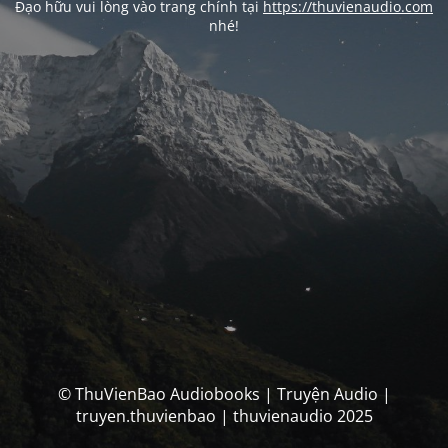
Đạo hữu vui lòng vào trang chính tại
https://thuvienaudio.com
nhé!
© ThuVienBao Audiobooks | Truyện Audio |
truyen.thuvienbao | thuvienaudio 2025