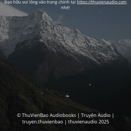
Đạo hữu vui lòng vào trang chính tại
https://thuvienaudio.com
nhé!
© ThuVienBao Audiobooks | Truyện Audio |
truyen.thuvienbao | thuvienaudio 2025