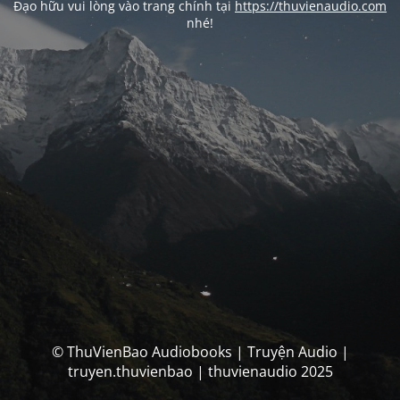
Đạo hữu vui lòng vào trang chính tại
https://thuvienaudio.com
nhé!
© ThuVienBao Audiobooks | Truyện Audio |
truyen.thuvienbao | thuvienaudio 2025