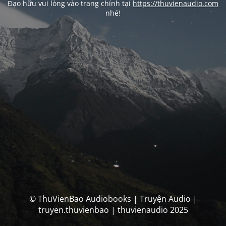
Đạo hữu vui lòng vào trang chính tại
https://thuvienaudio.com
nhé!
© ThuVienBao Audiobooks | Truyện Audio |
truyen.thuvienbao | thuvienaudio 2025