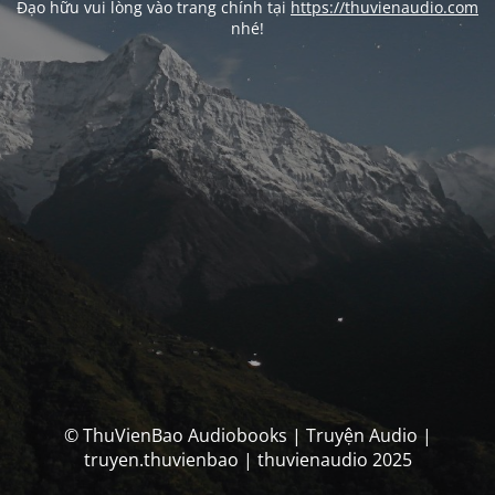
Đạo hữu vui lòng vào trang chính tại
https://thuvienaudio.com
nhé!
© ThuVienBao Audiobooks | Truyện Audio |
truyen.thuvienbao | thuvienaudio 2025