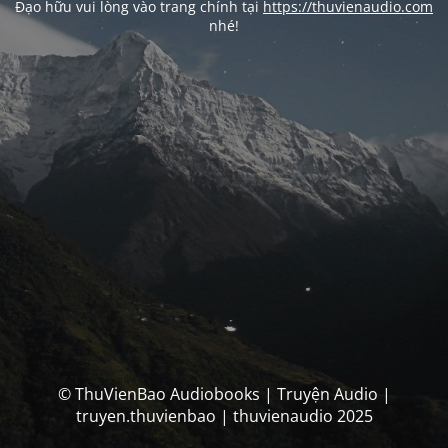
Đạo hữu vui lòng vào trang chính tại
https://thuvienaudio.com
nhé!
© ThuVienBao Audiobooks | Truyện Audio |
truyen.thuvienbao | thuvienaudio 2025