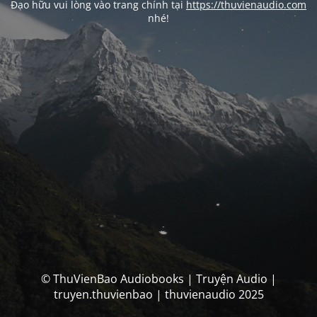
Đạo hữu vui lòng vào trang chính tại
https://thuvienaudio.com
nhé!
© ThuVienBao Audiobooks | Truyện Audio |
truyen.thuvienbao | thuvienaudio 2025