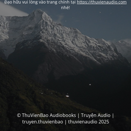
Đạo hữu vui lòng vào trang chính tại
https://thuvienaudio.com
nhé!
© ThuVienBao Audiobooks | Truyện Audio |
truyen.thuvienbao | thuvienaudio 2025