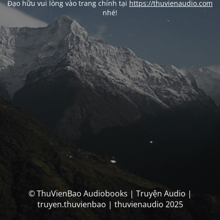
Đạo hữu vui lòng vào trang chính tại
https://thuvienaudio.com
nhé!
© ThuVienBao Audiobooks | Truyện Audio |
truyen.thuvienbao | thuvienaudio 2025