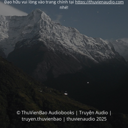
Đạo hữu vui lòng vào trang chính tại
https://thuvienaudio.com
nhé!
© ThuVienBao Audiobooks | Truyện Audio |
truyen.thuvienbao | thuvienaudio 2025