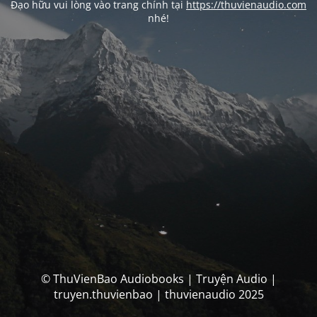
Đạo hữu vui lòng vào trang chính tại
https://thuvienaudio.com
nhé!
© ThuVienBao Audiobooks | Truyện Audio |
truyen.thuvienbao | thuvienaudio 2025