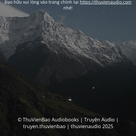
Đạo hữu vui lòng vào trang chính tại
https://thuvienaudio.com
nhé!
© ThuVienBao Audiobooks | Truyện Audio |
truyen.thuvienbao | thuvienaudio 2025