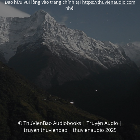
Đạo hữu vui lòng vào trang chính tại
https://thuvienaudio.com
nhé!
© ThuVienBao Audiobooks | Truyện Audio |
truyen.thuvienbao | thuvienaudio 2025