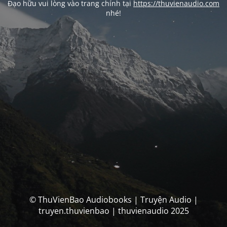
Đạo hữu vui lòng vào trang chính tại
https://thuvienaudio.com
nhé!
© ThuVienBao Audiobooks | Truyện Audio |
truyen.thuvienbao | thuvienaudio 2025