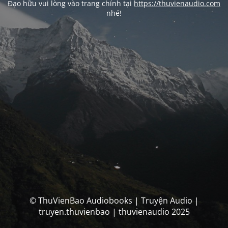
Đạo hữu vui lòng vào trang chính tại
https://thuvienaudio.com
nhé!
© ThuVienBao Audiobooks | Truyện Audio |
truyen.thuvienbao | thuvienaudio 2025