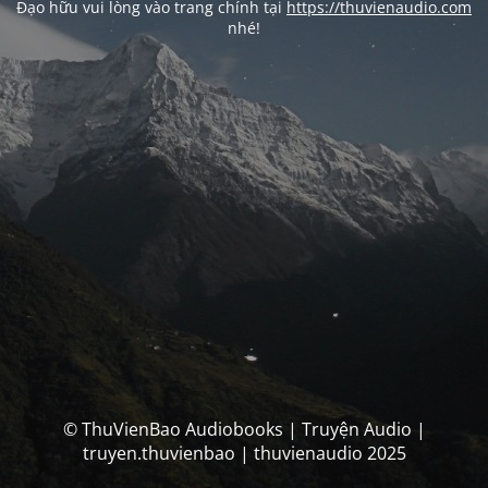
Đạo hữu vui lòng vào trang chính tại
https://thuvienaudio.com
nhé!
© ThuVienBao Audiobooks | Truyện Audio |
truyen.thuvienbao | thuvienaudio 2025