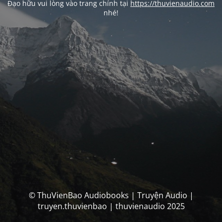
Đạo hữu vui lòng vào trang chính tại
https://thuvienaudio.com
nhé!
© ThuVienBao Audiobooks | Truyện Audio |
truyen.thuvienbao | thuvienaudio 2025