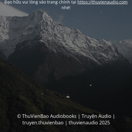
Đạo hữu vui lòng vào trang chính tại
https://thuvienaudio.com
nhé!
© ThuVienBao Audiobooks | Truyện Audio |
truyen.thuvienbao | thuvienaudio 2025