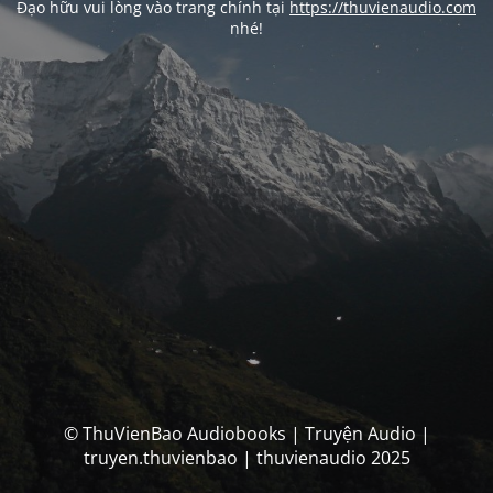
Đạo hữu vui lòng vào trang chính tại
https://thuvienaudio.com
nhé!
© ThuVienBao Audiobooks | Truyện Audio |
truyen.thuvienbao | thuvienaudio 2025