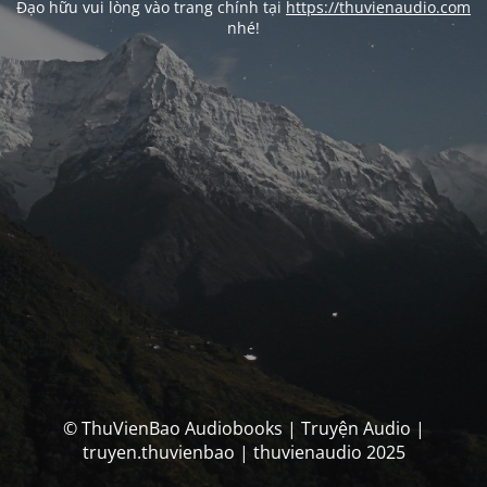
Đạo hữu vui lòng vào trang chính tại
https://thuvienaudio.com
nhé!
© ThuVienBao Audiobooks | Truyện Audio |
truyen.thuvienbao | thuvienaudio 2025