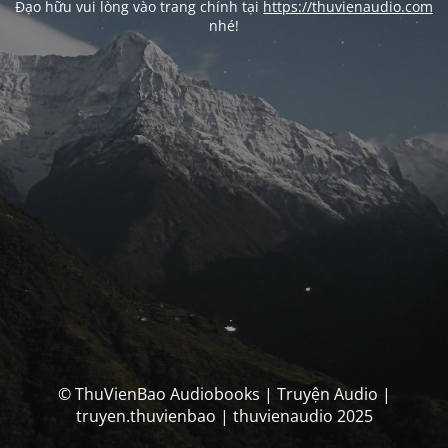
Đạo hữu vui lòng vào trang chính tại
https://thuvienaudio.com
nhé!
© ThuVienBao Audiobooks | Truyện Audio |
truyen.thuvienbao | thuvienaudio 2025