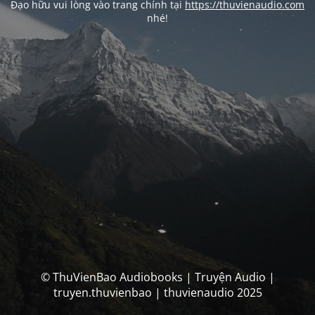
Đạo hữu vui lòng vào trang chính tại
https://thuvienaudio.com
nhé!
© ThuVienBao Audiobooks | Truyện Audio |
truyen.thuvienbao | thuvienaudio 2025