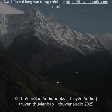
Đạo hữu vui lòng vào trang chính tại
https://thuvienaudio.com
nhé!
© ThuVienBao Audiobooks | Truyện Audio |
truyen.thuvienbao | thuvienaudio 2025