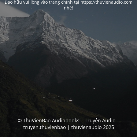
Đạo hữu vui lòng vào trang chính tại
https://thuvienaudio.com
nhé!
© ThuVienBao Audiobooks | Truyện Audio |
truyen.thuvienbao | thuvienaudio 2025