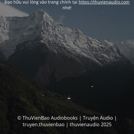
Đạo hữu vui lòng vào trang chính tại
https://thuvienaudio.com
nhé!
© ThuVienBao Audiobooks | Truyện Audio |
truyen.thuvienbao | thuvienaudio 2025