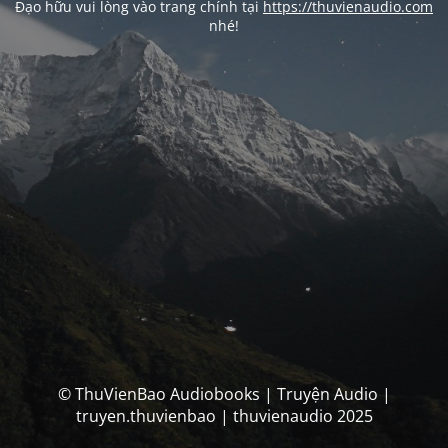
Đạo hữu vui lòng vào trang chính tại
https://thuvienaudio.com
nhé!
© ThuVienBao Audiobooks | Truyện Audio |
truyen.thuvienbao | thuvienaudio 2025